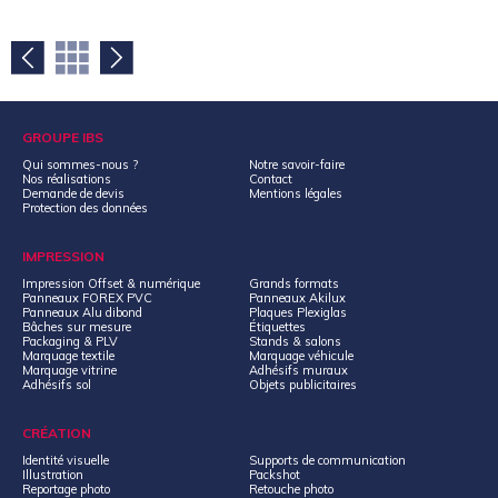
GROUPE IBS
Qui sommes-nous ?
Notre savoir-faire
Nos réalisations
Contact
Demande de devis
Mentions légales
Protection des données
IMPRESSION
Impression Offset & numérique
Grands formats
Panneaux FOREX PVC
Panneaux Akilux
Panneaux Alu dibond
Plaques Plexiglas
Bâches sur mesure
Étiquettes
Packaging & PLV
Stands & salons
Marquage textile
Marquage véhicule
Marquage vitrine
Adhésifs muraux
Adhésifs sol
Objets publicitaires
CRÉATION
Identité visuelle
Supports de communication
Illustration
Packshot
Reportage photo
Retouche photo