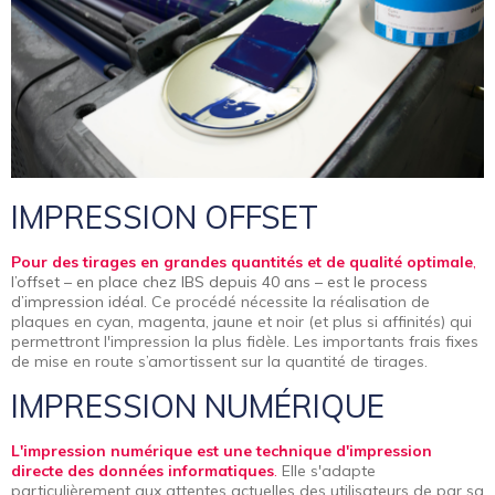
IMPRESSION OFFSET
Pour des tirages en grandes quantités et de qualité optimale
,
l’offset – en place chez IBS depuis 40 ans – est le process
d’impression idéal.
Ce procédé nécessite la réalisation de
plaques en cyan, magenta, jaune et noir (et plus si affinités) qui
permettront l'impression la plus fidèle. Les importants frais fixes
de mise en route s’amortissent sur la quantité de tirages.
IMPRESSION NUMÉRIQUE
L'impression numérique est une technique d'impression
directe des données informatiques
.
Elle s'adapte
particulièrement aux attentes actuelles des utilisateurs de par sa