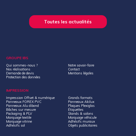
Toutes les actualités
GROUPE IBS
Qui sommes-nous ?
Notre savoir-faire
Nos réalisations
Contact
Demande de devis
Mentions légales
Protection des données
IMPRESSION
Impression Offset & numérique
Grands formats
Panneaux FOREX PVC
Panneaux Akilux
Panneaux Alu dibond
Plaques Plexiglas
Bâches sur mesure
Étiquettes
Packaging & PLV
Stands & salons
Marquage textile
Marquage véhicule
Marquage vitrine
Adhésifs muraux
Adhésifs sol
Objets publicitaires