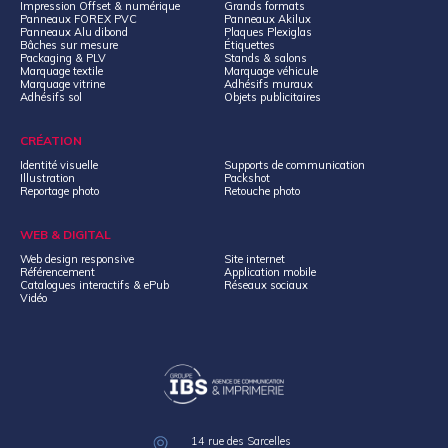
Impression Offset & numérique
Grands formats
Panneaux FOREX PVC
Panneaux Akilux
Panneaux Alu dibond
Plaques Plexiglas
Bâches sur mesure
Étiquettes
Packaging & PLV
Stands & salons
Marquage textile
Marquage véhicule
Marquage vitrine
Adhésifs muraux
Adhésifs sol
Objets publicitaires
CRÉATION
Identité visuelle
Supports de communication
Illustration
Packshot
Reportage photo
Retouche photo
WEB & DIGITAL
Web design responsive
Site internet
Référencement
Application mobile
Catalogues interactifs & ePub
Réseaux sociaux
Vidéo
14 rue des Sarcelles