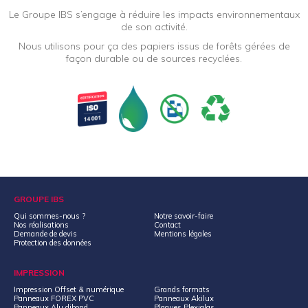
Le Groupe IBS s’engage à réduire les impacts environnementaux
de son activité.
Nous utilisons pour ça des papiers issus de forêts gérées de
façon durable ou de sources recyclées.
GROUPE IBS
Qui sommes-nous ?
Notre savoir-faire
Nos réalisations
Contact
Demande de devis
Mentions légales
Protection des données
IMPRESSION
Impression Offset & numérique
Grands formats
Panneaux FOREX PVC
Panneaux Akilux
Panneaux Alu dibond
Plaques Plexiglas